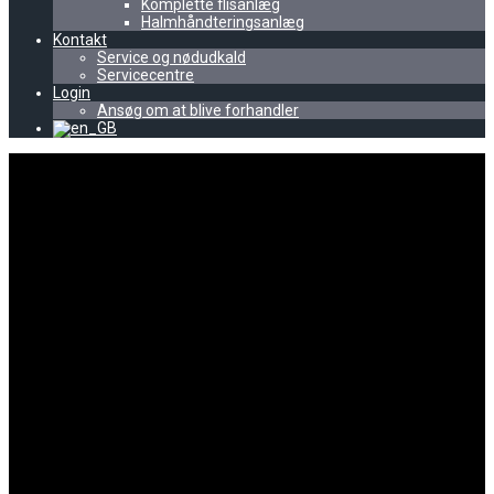
Komplette flisanlæg
Halmhåndteringsanlæg
Kontakt
Service og nødudkald
Servicecentre
Login
Ansøg om at blive forhandler