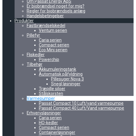
Om Passat Energy ApS
Er biobrændsel noget for mig?
Regler for biobrændsels anlæg
Handelsbetingelser
Produkter
Fastbrændselskedel
Ventum serien
Pillefyr
Caria serien
Compact serien
Eco Mini serien
Fliskedler
Powerchip
Tilbehør
Akkumuleringstank
Automatisk påfyldning
Pillesuger Nova 3
Snegl løsninger
Træpille siloer
Stålskorsten
Varmepumper
Passat Compact 10 Luft/vand varmepumpe
Passat Compact 40 Luft/Vand varmepumpe
Erhvervsløsninger
Caria serien
HO-kedler
Compact serien
Containerløsninger