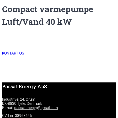
Compact varmepumpe
Luft/Vand 40 kW
KONTAKT OS
Passat Energy ApS
Industrivej 24, Ørum
DK-8830 Tjele, Denmark
E-mail:
passatenergy@gmail.com
CVR.nr: 38968645