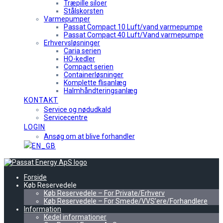
Træpille siloer
Stålskorsten
Varmepumper
Passat Compact 10 Luft/vand varmepumpe
Passat Compact 40 Luft/Vand varmepumpe
Erhvervsløsninger
Caria serien
HO-kedler
Compact serien
Containerløsninger
Komplette flisanlæg
Halmhåndteringsanlæg
KONTAKT
Service og nødudkald
Servicecentre
LOGIN
Ansøg om at blive forhandler
Forside
Køb Reservedele
Køb Reservedele – For Private/Erhverv
Køb Reservedele – For Smede/VVS’ere/Forhandlere
Information
Kedel informationer