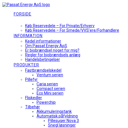
Skip
to
content
FORSIDE
KØB RESERVEDELE
Køb Reservedele – For Private/Erhverv
Køb Reservedele – For Smede/VVS’ere/Forhandlere
INFORMATION
Kedel informationer
Om Passat Energy ApS
Er biobrændsel noget for mig?
Regler for biobrændsels anlæg
Handelsbetingelser
PRODUKTER
Fastbrændselskedel
Ventum serien
Pillefyr
Caria serien
Compact serien
Eco Mini serien
Fliskedler
Powerchip
Tilbehør
Akkumuleringstank
Automatisk påfyldning
Pillesuger Nova 3
Snegl løsninger