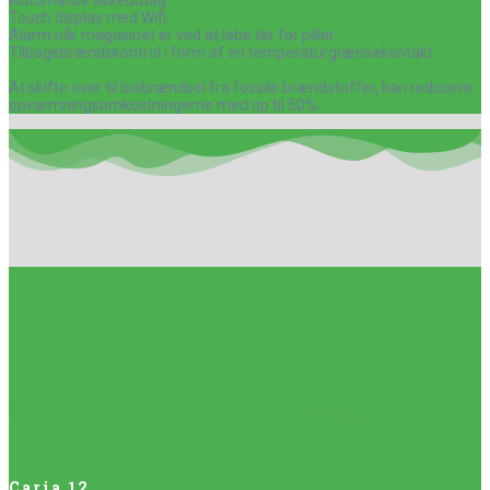
Touch display med Wifi.
Alarm når magasinet er ved at løbe tør for piller.
Tilbagebrændskontrol i form af en temperaturgrænsekontakt.
At skifte over til biobrændsel fra fossile brændstoffer, kan reducere
opvarmningsomkostningerne med op til 50%.
Caria 12