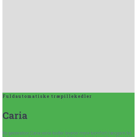
Fuldautomatiske træpillekedler
Caria
Ny generation Caria-serie kedler leverer mere komfort i længere tid.