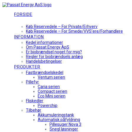
Skip
to
content
FORSIDE
KØB RESERVEDELE
Køb Reservedele – For Private/Erhverv
Køb Reservedele – For Smede/VVS’ere/Forhandlere
INFORMATION
Kedel informationer
Om Passat Energy ApS
Er biobrændsel noget for mig?
Regler for biobrændsels anlæg
Handelsbetingelser
PRODUKTER
Fastbrændselskedel
Ventum serien
Pillefyr
Caria serien
Compact serien
Eco Mini serien
Fliskedler
Powerchip
Tilbehør
Akkumuleringstank
Automatisk påfyldning
Pillesuger Nova 3
Snegl løsninger