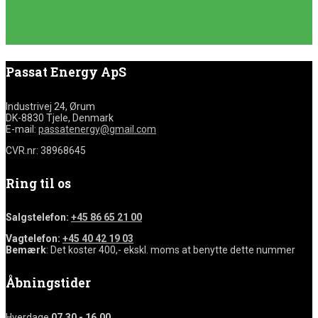
Passat Energy ApS
Industrivej 24, Ørum
DK-8830 Tjele, Denmark
E-mail:
passatenergy@gmail.com
CVR.nr: 38968645
Ring til os
Salgstelefon:
+45 86 65 21 00
Vagtelefon:
+45 40 42 19 03
Bemærk
: Det koster 400,- ekskl. moms at benytte dette nummer
Åbningstider
Hverdage
07.30 - 16.00