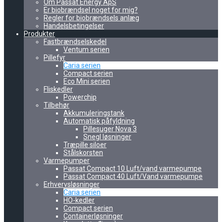
Om Passat Energy ApS
Er biobrændsel noget for mig?
Regler for biobrændsels anlæg
Handelsbetingelser
Produkter
Fastbrændselskedel
Ventum serien
Pillefyr
Caria serien
Compact serien
Eco Mini serien
Fliskedler
Powerchip
Tilbehør
Akkumuleringstank
Automatisk påfyldning
Pillesuger Nova 3
Snegl løsninger
Træpille siloer
Stålskorsten
Varmepumper
Passat Compact 10 Luft/vand varmepumpe
Passat Compact 40 Luft/Vand varmepumpe
Erhvervsløsninger
Caria serien
HO-kedler
Compact serien
Containerløsninger