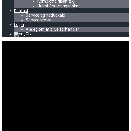
Komplette flisanlæg
Halmhåndteringsanlæg
Kontakt
Service og nødudkald
Servicecentre
Login
Ansøg om at blive forhandler