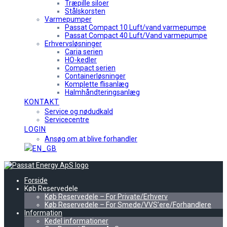
Træpille siloer
Stålskorsten
Varmepumper
Passat Compact 10 Luft/vand varmepumpe
Passat Compact 40 Luft/Vand varmepumpe
Erhvervsløsninger
Caria serien
HO-kedler
Compact serien
Containerløsninger
Komplette flisanlæg
Halmhåndteringsanlæg
KONTAKT
Service og nødudkald
Servicecentre
LOGIN
Ansøg om at blive forhandler
Forside
Køb Reservedele
Køb Reservedele – For Private/Erhverv
Køb Reservedele – For Smede/VVS’ere/Forhandlere
Information
Kedel informationer