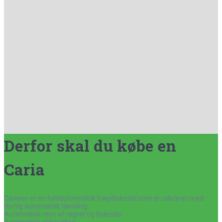
Derfor skal du købe en
Caria
Cariaen er en fuldautomatisk træpillekedel som er udstyret med:
Hurtig automatisk tænding.
Automatisk rens af røgrør og brænder.
Automatisk askeudtag.