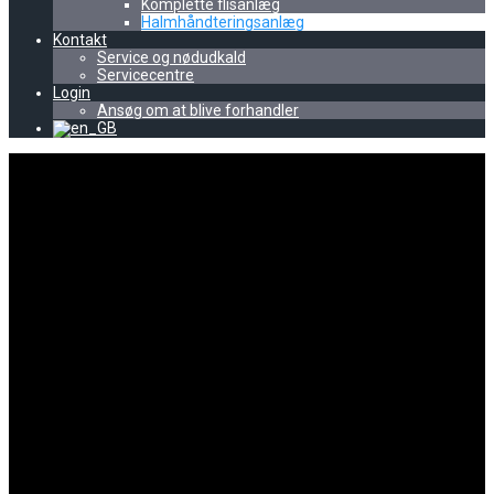
Komplette flisanlæg
Halmhåndteringsanlæg
Kontakt
Service og nødudkald
Servicecentre
Login
Ansøg om at blive forhandler