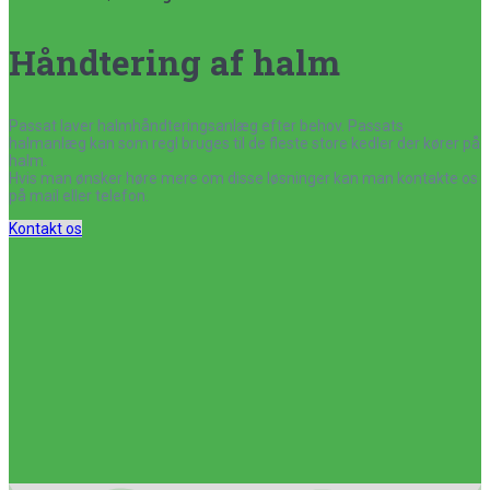
Håndtering af halm
Passat laver halmhåndteringsanlæg efter behov. Passats
halmanlæg kan som regl bruges til de fleste store kedler der kører på
halm.
Hvis man ønsker høre mere om disse løsninger kan man kontakte os
på mail eller telefon.
Kontakt os