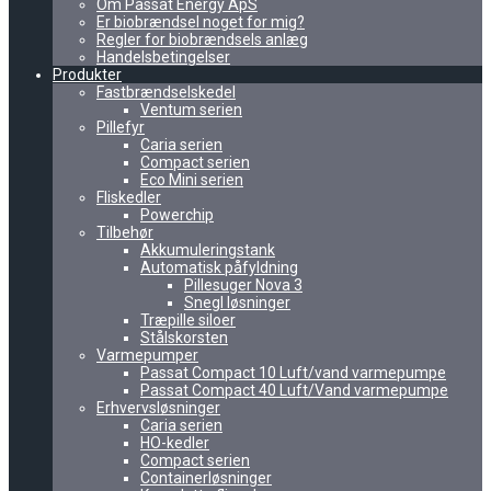
Om Passat Energy ApS
Er biobrændsel noget for mig?
Regler for biobrændsels anlæg
Handelsbetingelser
Produkter
Fastbrændselskedel
Ventum serien
Pillefyr
Caria serien
Compact serien
Eco Mini serien
Fliskedler
Powerchip
Tilbehør
Akkumuleringstank
Automatisk påfyldning
Pillesuger Nova 3
Snegl løsninger
Træpille siloer
Stålskorsten
Varmepumper
Passat Compact 10 Luft/vand varmepumpe
Passat Compact 40 Luft/Vand varmepumpe
Erhvervsløsninger
Caria serien
HO-kedler
Compact serien
Containerløsninger