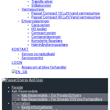
Træpille siloer
Stålskorsten
Varmepumper
Passat Compact 10 Luft/vand varmepumpe
Passat Compact 40 Luft/Vand varmepumpe
Erhvervsløsninger
Caria serien
HO-kedler
Compact serien
Containerløsninger
Komplette flisanlæg
Halmhåndteringsanlæg
KONTAKT
Service og nødudkald
Servicecentre
LOGIN
Ansøg om at blive forhandler
Forside
Køb Reservedele
Køb Reservedele – For Private/Erhverv
Køb Reservedele – For Smede/VVS’ere/Forhandlere
Information
Kedel informationer