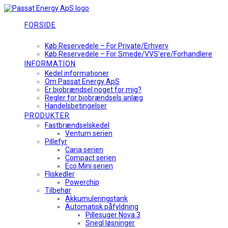
Skip
to
content
FORSIDE
KØB RESERVEDELE
Køb Reservedele – For Private/Erhverv
Køb Reservedele – For Smede/VVS’ere/Forhandlere
INFORMATION
Kedel informationer
Om Passat Energy ApS
Er biobrændsel noget for mig?
Regler for biobrændsels anlæg
Handelsbetingelser
PRODUKTER
Fastbrændselskedel
Ventum serien
Pillefyr
Caria serien
Compact serien
Eco Mini serien
Fliskedler
Powerchip
Tilbehør
Akkumuleringstank
Automatisk påfyldning
Pillesuger Nova 3
Snegl løsninger